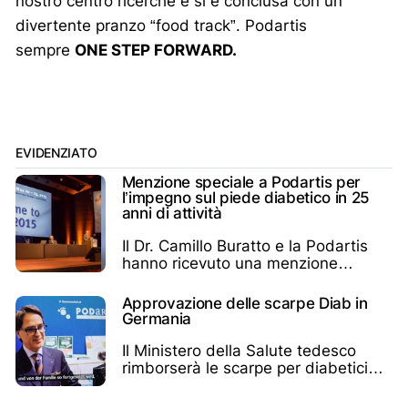
nostro centro ricerche e si è conclusa con un
divertente pranzo “food track”. Podartis
sempre
ONE STEP FORWARD.
EVIDENZIATO
Menzione speciale a Podartis per
l’impegno sul piede diabetico in 25
anni di attività
Il Dr. Camillo Buratto e la Podartis
hanno ricevuto una menzione
speciale pubblica
Approvazione delle scarpe Diab in
Germania
Il Ministero della Salute tedesco
rimborserà le scarpe per diabetici
Podartis in Germania