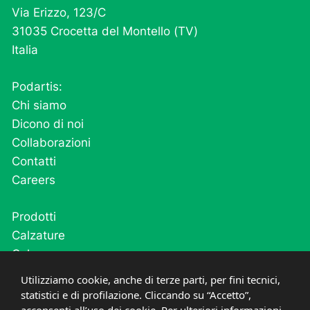
Via Erizzo, 123/C
31035 Crocetta del Montello (TV)
Italia
Podartis:
Chi siamo
Dicono di noi
Collaborazioni
Contatti
Careers
Prodotti
Calzature
Calze
Cutivel
Utilizziamo cookie, anche di terze parti, per fini tecnici,
Plantari
statistici e di profilazione. Cliccando su “Accetto”,