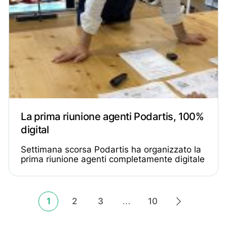
La prima riunione agenti Podartis, 100%
digital
Settimana scorsa Podartis ha organizzato la
prima riunione agenti completamente digitale
Paginazione
1
2
3
…
10
Pagina successiva
degli