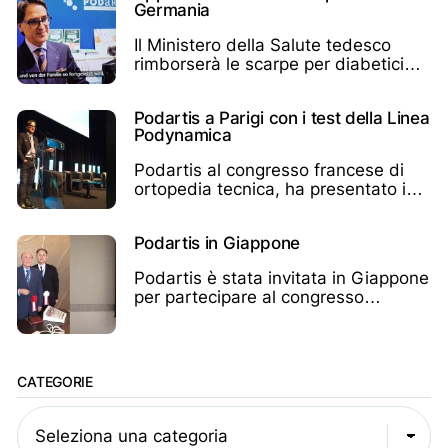
Germania
Il Ministero della Salute tedesco
rimborserà le scarpe per diabetici
Podartis in Germania
Podartis a Parigi con i test della Linea
Podynamica
Podartis al congresso francese di
ortopedia tecnica, ha presentato i
test sulla linea Podynamica
Podartis in Giappone
Podartis è stata invitata in Giappone
per partecipare al congresso
giapponese di chirurgia del piede
CATEGORIE
Seleziona una categoria