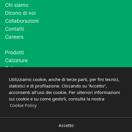
Chi siamo
Dicono di noi
Collaborazioni
Contatti
Careers
Prodotti
Calzature
Calze
Cutivel
Utilizziamo cookie, anche di terze parti, per fini tecnici,
Plantari
statistici e di profilazione. Cliccando su “Accetto”,
acconsenti all’uso dei cookie. Per ulteriori informazioni
Post operatorio e fase acuta
sui cookie e su come gestirli, consulta la nostra
Cookie Policy
PRIVACY
COOKIE
©
2021-2026
PODARTIS SRL UNIPERSONALE
P.IVA
03669600268
CREDITS
DESIGNED IN ITALY
Accetto