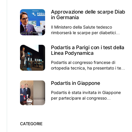
pubblica
Approvazione delle scarpe Diab
in Germania
Il Ministero della Salute tedesco
rimborserà le scarpe per diabetici
Podartis in Germania
Podartis a Parigi con i test della
Linea Podynamica
Podartis al congresso francese di
ortopedia tecnica, ha presentato i test
sulla linea Podynamica
Podartis in Giappone
Podartis è stata invitata in Giappone
per partecipare al congresso
giapponese di chirurgia del piede
CATEGORIE