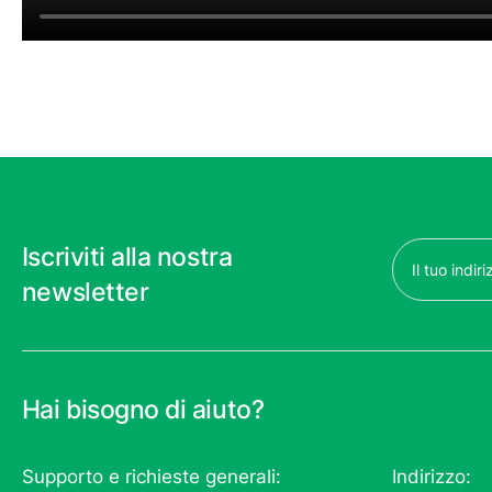
Email
Iscriviti alla nostra
(Obbligatorio)
newsletter
Hai bisogno di aiuto?
Supporto e richieste generali:
Indirizzo: