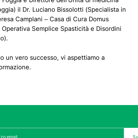
di Foggia e Direttore dell’Unità di medicina
oggia) il Dr. Luciano Bissolotti (Specialista in
Teresa Camplani – Casa di Cura Domus
tà Operativa Semplice Spasticità e Disordini
o).
ato un vero successo, vi aspettiamo a
formazione.