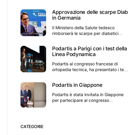
pubblica
Approvazione delle scarpe Diab
in Germania
Il Ministero della Salute tedesco
rimborserà le scarpe per diabetici
Podartis in Germania
Podartis a Parigi con i test della
Linea Podynamica
Podartis al congresso francese di
ortopedia tecnica, ha presentato i test
sulla linea Podynamica
Podartis in Giappone
Podartis è stata invitata in Giappone
per partecipare al congresso
giapponese di chirurgia del piede
CATEGORIE