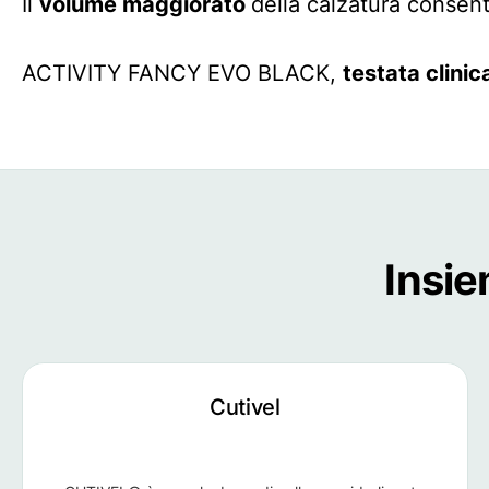
Il
volume maggiorato
della calzatura consente
ACTIVITY FANCY EVO BLACK,
testata clin
Insie
Cutivel