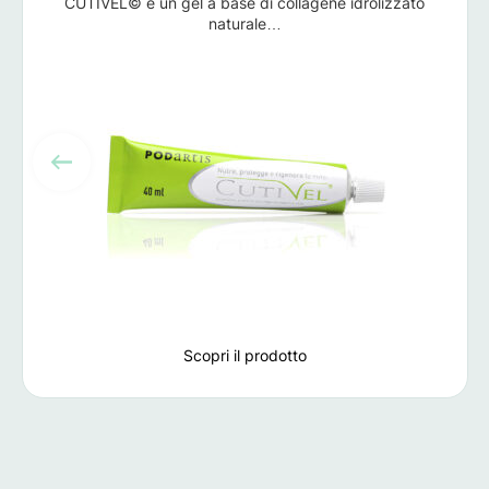
CUTIVEL© è un gel a base di collagene idrolizzato
naturale…
Scopri il prodotto