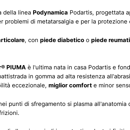
della linea
Podynamica
Podartis, progettata a
er problemi di metatarsalgia e per la protezione d
articolare
, con
piede diabetico
o
piede reumat
er® PIUMA
è l’ultima nata in casa Podartis e fond
 battistrada in gomma ad alta resistenza all’abra
ilità eccezionale,
miglior comfort
e minor sens
nei punti di sfregamento si plasma all’anatomia 
izioni.