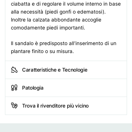
delle sedi più interessate dalle
ciabatta e di regolare il volume interno in base
malattie reumatiche, come
alla necessità (piedi gonfi o edematosi).
l’artrite reumatoide (AR), che
consiste in una malattia cronica
Inoltre la calzata abbondante accoglie
sistemica che colpisce le
comodamente piedi importanti.
articolazioni, e l’artrosi,
caratterizzata da deterioramento
della cartilagine in conseguenza
Il sandalo è predisposto all’inserimento di un
a sovraccarico funzionale, traumi
plantare finito o su misura.
pregressi, disallineamenti
posturali e non ultima l’anzianità.
Caratteristiche e Tecnologie
Alluce rigido
L’alluce rigido è una patologia a
carico dell’articolazione
Patologia
metatarso-falangea che si trova
tra la testa del primo osso
metatarsale e la base della
Trova il rivenditore più vicino
prima falange prossimale.
Dolore ai piedi