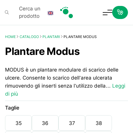
Cerca un
prodotto
Podartis
HOME
CATALOGO
PLANTARI
PLANTARE MODUS
Plantare Modus
MODUS è un plantare modulare di scarico delle
ulcere. Consente lo scarico dell’area ulcerata
rimuovendo gli inserti senza l’utilizzo della…
Leggi
di più
Taglie
35
36
37
38