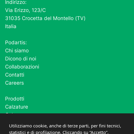
Indirizzo:
Via Erizzo, 123/C
31035 Crocetta del Montello (TV)
Italia
Podartis:
Chi siamo
Dicono di noi
Collaborazioni
Contatti
Careers
Prodotti
Calzature
Calze
Cutivel
Utilizziamo cookie, anche di terze parti, per fini tecnici,
Plantari
statistici e di profilazione. Cliccando su “Accetto”,