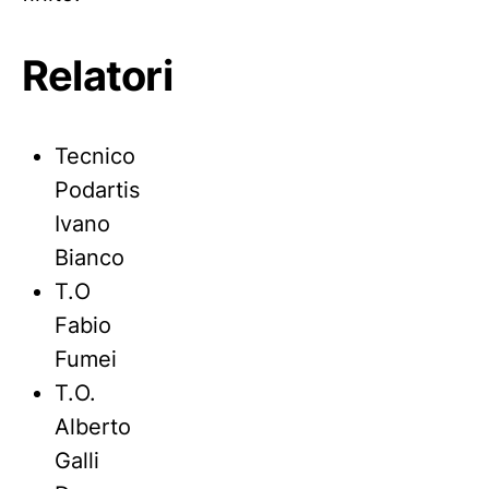
Relatori
Tecnico
Podartis
Ivano
Bianco
T.O
Fabio
Fumei
T.O.
Alberto
Galli