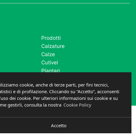
Prodotti
Calzature
Calze
Cutivel
Plantari
Post operatorio e fase acuta
ilizziamo cookie, anche di terze parti, per fini tecnici,
atistici e di profilazione. Cliccando su “Accetto”, acconsenti
l’uso dei cookie. Per ulteriori informazioni sui cookie e su
me gestirli, consulta la nostra
Cookie Policy
DESIGNED IN ITALY
Accetto