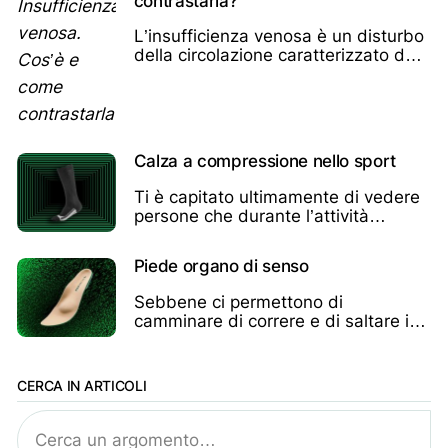
contrastarla?
ginocchio.
L’insufficienza venosa è un disturbo
della circolazione caratterizzato da
un ritorno difficoltoso di sangue
dalle estremità al cuore.
Calza a compressione nello sport
Ti è capitato ultimamente di vedere
persone che durante l’attività
sportiva indossano delle calze
lunghe?
Piede organo di senso
Sebbene ci permettono di
camminare di correre e di saltare i
piedi sono organi di senso anziché
di moto…
CERCA IN ARTICOLI