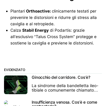
Plantari
Orthoactive:
clinicamente testati per
prevenire le distorsioni e ridurre gli stress alla
caviglia e al retropiede.
Calza
Stabil Energy
di Podartis: grazie
all’esclusivo “Talus Cross System” protegge e
sostiene la caviglia e previene le distorsioni.
EVIDENZIATO
Ginocchio del corridore. Cos’è?
La sindrome della bandelletta ileo-
tibiale o comunemente chiamato
ginocchio del corridore è
un’infiammazione del
Insufficienza venosa. Cos’è e come
compartimento esterno del