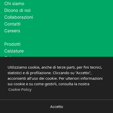
Chi siamo
Dicono di noi
Collaborazioni
Contatti
Careers
Prodotti
Calzature
Calze
Cutivel
Utilizziamo cookie, anche di terze parti, per fini tecnici,
Plantari
statistici e di profilazione. Cliccando su “Accetto”,
Post operatorio e fase acuta
acconsenti all’uso dei cookie. Per ulteriori informazioni
sui cookie e su come gestirli, consulta la nostra
Cookie Policy
PRIVACY
COOKIE
©
2021-2026
PODARTIS SRL UNIPERSONALE
P.IVA
03669600268
CREDITS
DESIGNED IN ITALY
Accetto