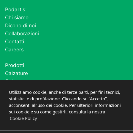
Podartis:
Chi siamo
Dicono di noi
Collaborazioni
Contatti
Careers
Prodotti
Calzature
Calze
Cutivel
Utilizziamo cookie, anche di terze parti, per fini tecnici,
Plantari
statistici e di profilazione. Cliccando su “Accetto”,
acconsenti all’uso dei cookie. Per ulteriori informazioni
Post operatorio e fase acuta
sui cookie e su come gestirli, consulta la nostra
Cookie Policy
PRIVACY
COOKIE
©
2021-2026
PODARTIS SRL UNIPERSONALE
P.IVA
03669600268
CREDITS