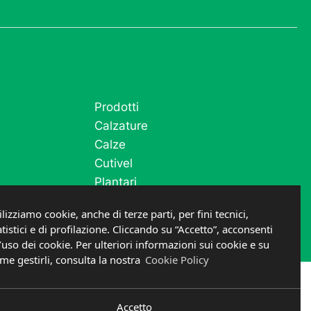
Prodotti
Calzature
Calze
Cutivel
Plantari
Post operatorio e fase acuta
ilizziamo cookie, anche di terze parti, per fini tecnici,
atistici e di profilazione. Cliccando su “Accetto”, acconsenti
l’uso dei cookie. Per ulteriori informazioni sui cookie e su
me gestirli, consulta la nostra
Cookie Policy
DESIGNED IN ITALY
Accetto