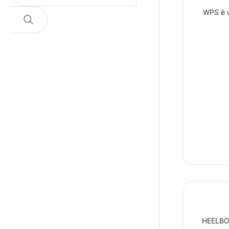
Piede sensibile
WPS è u
Cerca
Piede vascolare
Post chirurgia del
piede
Problemi alla pelle e
cute
Spina calcaneare
Talloniti
Tendiniti
Ulcere al piede
Vasculopatie
Vene varicose
HEELBOO
Vesciche