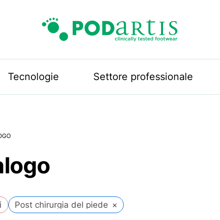
Podartis
Tecnologie
Settore professionale
OGO
alogo
i
Post chirurgia del piede
×