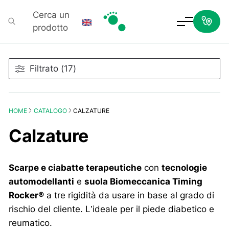
Cerca un
prodotto
Podartis
Filtrato (17)
HOME
CATALOGO
CALZATURE
Calzature
Scarpe e ciabatte terapeutiche
con
tecnologie
automodellanti
e
suola Biomeccanica Timing
Rocker®
a tre rigidità da usare in base al grado di
rischio del cliente. L’ideale per il piede diabetico e
reumatico.