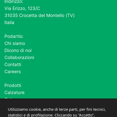
Indirizzo:
Via Erizzo, 123/C
31035 Crocetta del Montello (TV)
Italia
Podartis:
Chi siamo
Dicono di noi
Collaborazioni
Contatti
Careers
Prodotti
Calzature
Calze
Cutivel
Utilizziamo cookie, anche di terze parti, per fini tecnici,
Plantari
statistici e di profilazione. Cliccando su “Accetto”,