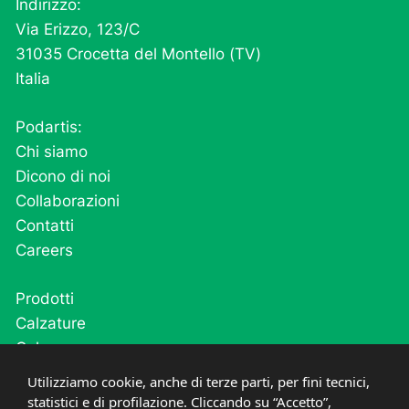
Indirizzo:
Via Erizzo, 123/C
31035 Crocetta del Montello (TV)
Italia
Podartis:
Chi siamo
Dicono di noi
Collaborazioni
Contatti
Careers
Prodotti
Calzature
Calze
Cutivel
Utilizziamo cookie, anche di terze parti, per fini tecnici,
Plantari
statistici e di profilazione. Cliccando su “Accetto”,