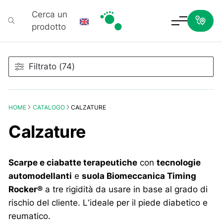
Cerca un
prodotto
Podartis
Filtrato (74)
HOME
CATALOGO
CALZATURE
Calzature
Scarpe e ciabatte terapeutiche
con
tecnologie
automodellanti
e
suola Biomeccanica Timing
Rocker®
a tre rigidità da usare in base al grado di
rischio del cliente. L’ideale per il piede diabetico e
reumatico.