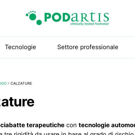
Podartis
Tecnologie
Settore professionale
OGO
CALZATURE
zature
 ciabatte terapeutiche
con
tecnologie automod
a tre rigidità da usare in base al grado di rischio