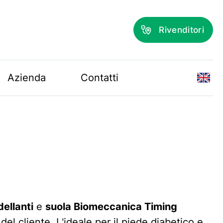
Rivenditori
Azienda
Contatti
ellanti
e
suola Biomeccanica Timing
 del cliente. L’ideale per il piede diabetico e