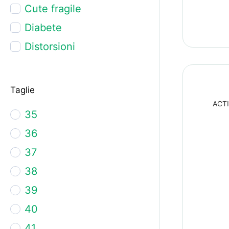
Cute fragile
Diabete
Distorsioni
Dita a martello
Dolore ai piedi
Taglie
Dolore alle
ACTI
35
articolazioni
36
Dolore alle gambe
37
Fasciti plantari
38
Gambe gonfie
39
Instabilità di caviglia
40
Insufficienza venosa
41