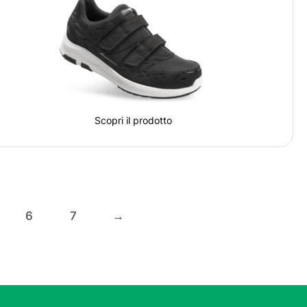
Scopri il prodotto
6
7
→