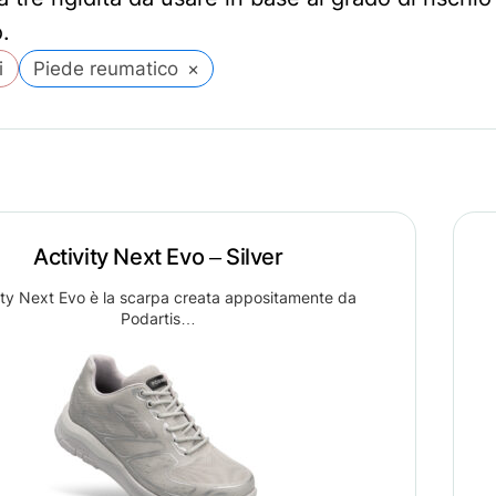
.
i
Piede reumatico
×
Activity Next Evo – Silver
ity Next Evo è la scarpa creata appositamente da
Podartis…