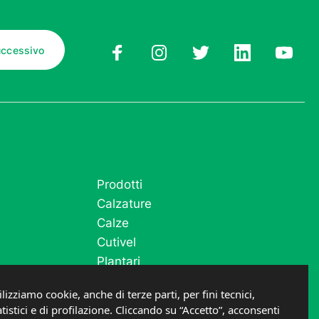
Prodotti
Calzature
Calze
Cutivel
Plantari
Post operatorio e fase acuta
ilizziamo cookie, anche di terze parti, per fini tecnici,
atistici e di profilazione. Cliccando su “Accetto”, acconsenti