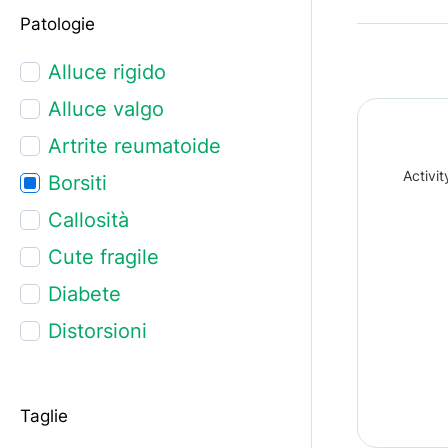
Patologie
Alluce rigido
Alluce valgo
Artrite reumatoide
Activi
Borsiti
Callosità
Cute fragile
Diabete
Distorsioni
Dita a martello
Dolore ai piedi
Taglie
Dolore alle