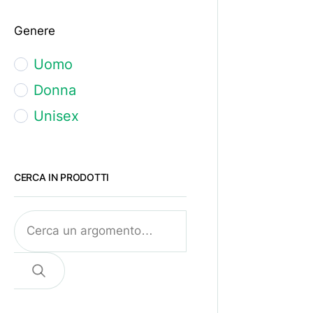
47
Piede sensibile
Genere
Piede vascolare
Post chirurgia del
Uomo
piede
Donna
Spina calcaneare
Unisex
Talloniti
Tendiniti
CERCA IN PRODOTTI
Vasculopatie
Vene varicose
Cerca