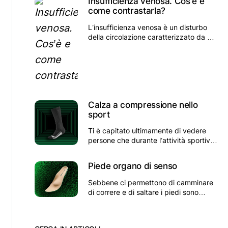
Insufficienza venosa. Cos’è e
esterno del ginocchio.
come contrastarla?
L’insufficienza venosa è un disturbo
della circolazione caratterizzato da un
ritorno difficoltoso di sangue dalle
estremità al cuore.
Calza a compressione nello
sport
Ti è capitato ultimamente di vedere
persone che durante l’attività sportiva
indossano delle calze lunghe?
Piede organo di senso
Sebbene ci permettono di camminare
di correre e di saltare i piedi sono
organi di senso anziché di moto…