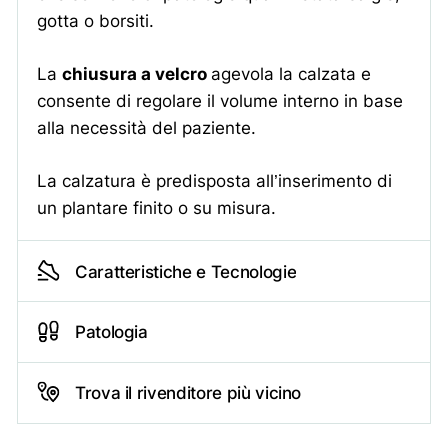
Il piede si presenta come una
gotta o borsiti.
delle sedi più interessate dalle
malattie reumatiche, come
La
chiusura a velcro
agevola la calzata e
l’artrite reumatoide (AR), che
consiste in una malattia cronica
consente di regolare il volume interno in base
sistemica che colpisce le
alla necessità del paziente.
articolazioni, e l’artrosi,
caratterizzata da deterioramento
della cartilagine in conseguenza
La calzatura è predisposta all’inserimento di
a sovraccarico funzionale, traumi
un plantare finito o su misura.
pregressi, disallineamenti
posturali e non ultima l’anzianità.
Caratteristiche e Tecnologie
Alluce rigido
L’alluce rigido è una patologia a
carico dell’articolazione
Patologia
metatarso-falangea che si trova
tra la testa del primo osso
metatarsale e la base della
Trova il rivenditore più vicino
prima falange prossimale.