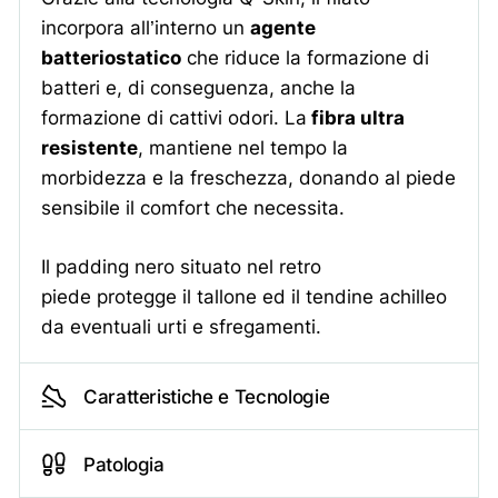
incorpora all’interno un
agente
batteriostatico
che riduce la formazione di
Piede reumatico
batteri e, di conseguenza, anche la
Il piede si presenta come una
formazione di cattivi odori. La
fibra ultra
delle sedi più interessate dalle
resistente
, mantiene nel tempo la
malattie reumatiche, come
morbidezza e la freschezza, donando al piede
l’artrite reumatoide (AR), che
consiste in una malattia cronica
sensibile il comfort che necessita.
sistemica che colpisce le
articolazioni, e l’artrosi,
caratterizzata da deterioramento
Il padding nero situato nel retro
della cartilagine in conseguenza
piede protegge il tallone ed il tendine achilleo
a sovraccarico funzionale, traumi
da eventuali urti e sfregamenti.
pregressi, disallineamenti
posturali e non ultima l’anzianità.
Caratteristiche e Tecnologie
Dolore ai piedi
Il dolore al piede è un sintomo
algico le cui cause derivano dalla
Patologia
struttura muscolo-scheletrica, da