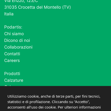
Via Erizzo, 123/C
31035 Crocetta del Montello (TV)
Italia
Podartis:
Chi siamo
Dicono di noi
Collaborazioni
Contatti
Careers
Prodotti
Calzature
Calze
Cutivel
Utilizziamo cookie, anche di terze parti, per fini tecnici,
Plantari
statistici e di profilazione. Cliccando su “Accetto”,
acconsenti all’uso dei cookie. Per ulteriori informazioni
Post operatorio e fase acuta