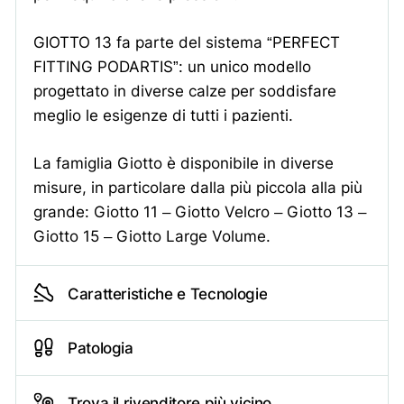
Piede reumatico
GIOTTO 13 fa parte del sistema “PERFECT
Il piede si presenta come una
FITTING PODARTIS”: un unico modello
delle sedi più interessate dalle
progettato in diverse calze per soddisfare
malattie reumatiche, come
meglio le esigenze di tutti i pazienti.
l’artrite reumatoide (AR), che
consiste in una malattia cronica
sistemica che colpisce le
La famiglia Giotto è disponibile in diverse
articolazioni, e l’artrosi,
caratterizzata da deterioramento
misure, in particolare dalla più piccola alla più
della cartilagine in conseguenza
grande: Giotto 11 – Giotto Velcro – Giotto 13 –
a sovraccarico funzionale, traumi
Giotto 15 – Giotto Large Volume.
pregressi, disallineamenti
posturali e non ultima l’anzianità.
Caratteristiche e Tecnologie
Alluce rigido
L’alluce rigido è una patologia a
carico dell’articolazione
Patologia
metatarso-falangea che si trova
tra la testa del primo osso
metatarsale e la base della
Trova il rivenditore più vicino