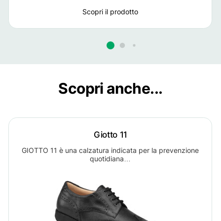
dall’allontanamento del primo
Scopri il prodotto
metatarso dalle altre dita.
Vediamo ora più nel dettaglio
cos’è, perché si forma e come
curare l’alluce valgo.
Scopri anche...
Giotto 11
GIOTTO 11 è una calzatura indicata per la prevenzione
quotidiana…