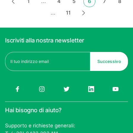
Paginazione
1
…
4
5
6
7
8
gina precedente
degli
…
11
Pagina successiva
articoli
Iscriviti alla nostra newsletter
Email
(Obbligatorio)
Hai bisogno di aiuto?
Supporto e richieste generali: