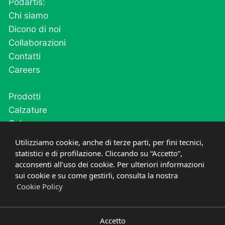
Podartis:
Chi siamo
Dicono di noi
Collaborazioni
Contatti
Careers
Prodotti
Calzature
Calze
Cutivel
Utilizziamo cookie, anche di terze parti, per fini tecnici,
Plantari
statistici e di profilazione. Cliccando su “Accetto”,
Post operatorio e fase acuta
acconsenti all’uso dei cookie. Per ulteriori informazioni
sui cookie e su come gestirli, consulta la nostra
Cookie Policy
PRIVACY
COOKIE
©
2021-2026
PODARTIS SRL UNIPERSONALE
P.IVA
03669600268
CREDITS
DESIGNED IN ITALY
Accetto