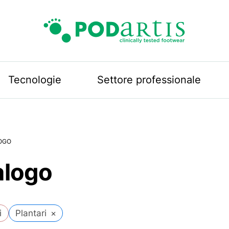
Podartis
Tecnologie
Settore professionale
OGO
alogo
i
Plantari
×