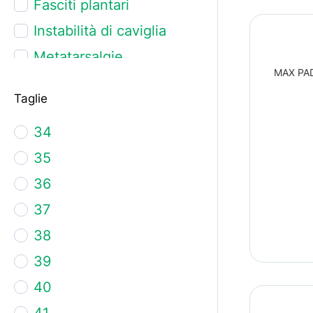
Fasciti plantari
Instabilità di caviglia
Metatarsalgie
MAX PAD 
Piede deforme
Taglie
Piede diabetico
34
Piede reumatico
35
Piede sensibile
36
Spina calcaneare
37
Talloniti
38
Ulcere al piede
39
40
41