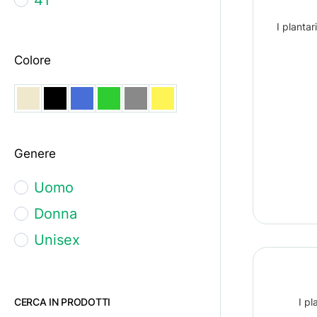
42
I planta
43
Colore
44
45
46
Genere
47
48
Uomo
Donna
Unisex
CERCA IN PRODOTTI
I pl