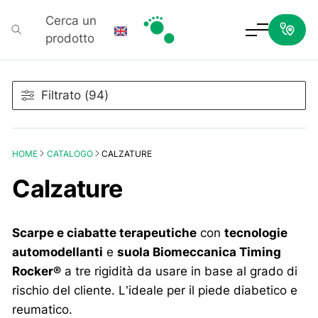
Cerca un
prodotto
Podartis
Filtrato (94)
HOME
CATALOGO
CALZATURE
Calzature
Scarpe e ciabatte terapeutiche
con
tecnologie
automodellanti
e
suola Biomeccanica Timing
Rocker®
a tre rigidità da usare in base al grado di
rischio del cliente. L’ideale per il piede diabetico e
reumatico.