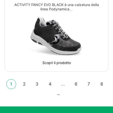
ACTIVITY FANCY EVO BLACK è una calzatura della
linea Podynamica…
Scopri il prodotto
1
2
3
4
…
6
7
8
→