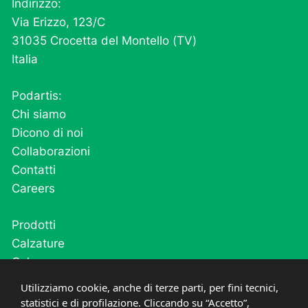
Indirizzo:
Via Erizzo, 123/C
31035 Crocetta del Montello (TV)
Italia
Podartis:
Chi siamo
Dicono di noi
Collaborazioni
Contatti
Careers
Prodotti
Calzature
Calze
Cutivel
Utilizziamo cookie, anche di terze parti, per fini tecnici,
Plantari
statistici e di profilazione. Cliccando su “Accetto”,