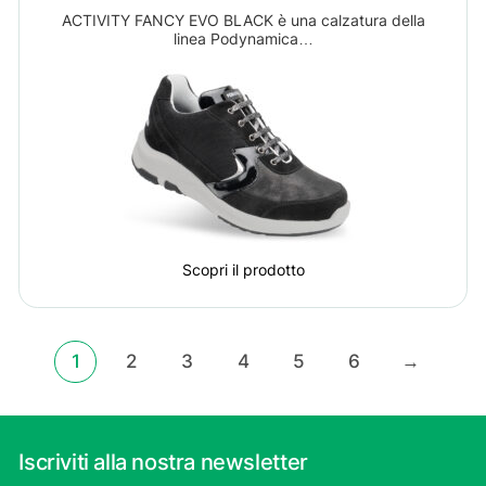
ACTIVITY FANCY EVO BLACK è una calzatura della
linea Podynamica…
Scopri il prodotto
1
2
3
4
5
6
→
Iscriviti alla nostra newsletter