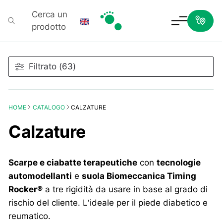
Cerca un
prodotto
Podartis
Filtrato (63)
HOME
CATALOGO
CALZATURE
Calzature
Scarpe e ciabatte terapeutiche
con
tecnologie
automodellanti
e
suola Biomeccanica Timing
Rocker®
a tre rigidità da usare in base al grado di
rischio del cliente. L’ideale per il piede diabetico e
reumatico.