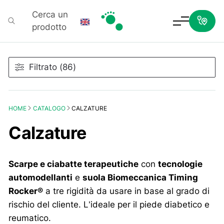
Cerca un
prodotto
Podartis
Filtrato (86)
HOME
CATALOGO
CALZATURE
Calzature
Scarpe e ciabatte terapeutiche
con
tecnologie
automodellanti
e
suola Biomeccanica Timing
Rocker®
a tre rigidità da usare in base al grado di
rischio del cliente. L’ideale per il piede diabetico e
reumatico.