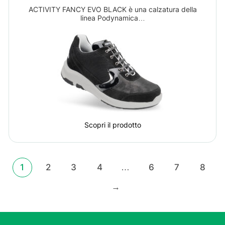
ACTIVITY FANCY EVO BLACK è una calzatura della
linea Podynamica…
Scopri il prodotto
1
2
3
4
…
6
7
8
→