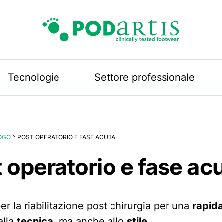
Podartis
Tecnologie
Settore professionale
OGO
POST OPERATORIO E FASE ACUTA
 operatorio e fase ac
er la riabilitazione post chirurgia per una
rapid
alla
tecnica
, ma anche allo
stile
.