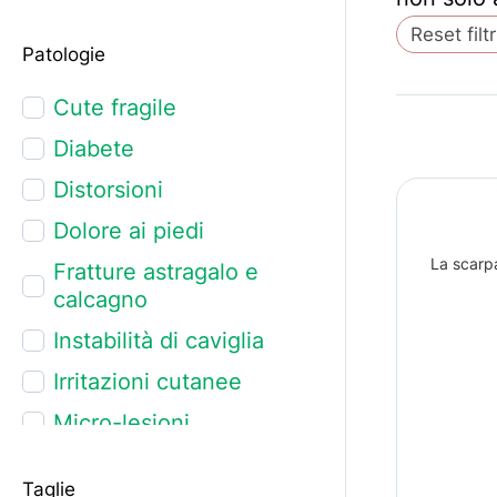
Reset filtr
Patologie
Cute fragile
Diabete
Distorsioni
Dolore ai piedi
La scarpa
Fratture astragalo e
calcagno
Instabilità di caviglia
Irritazioni cutanee
Micro-lesioni
Piede bendato
Taglie