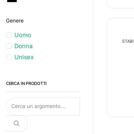
47
Genere
48
L
Uomo
STABI
M
Donna
S
Unisex
Unica
XL
CERCA IN PRODOTTI
Cerca