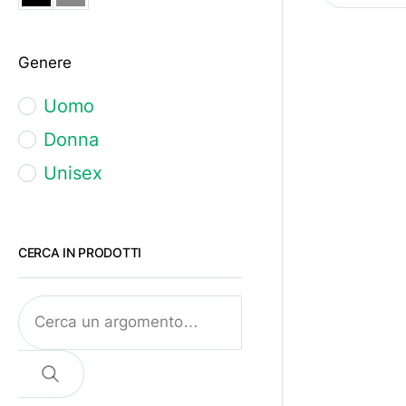
47
Genere
48
L
Uomo
M
Donna
S
Unisex
Unica
XL
CERCA IN PRODOTTI
Cerca