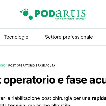
Podartis
Tecnologie
Settore professionale
OGO
POST OPERATORIO E FASE ACUTA
 operatorio e fase ac
er la riabilitazione post chirurgia per una
rapid
alla
tecnica
, ma anche allo
stile
.