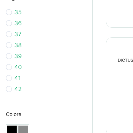
35
36
37
38
39
DICTUS 
40
41
42
43
44
Colore
45
46