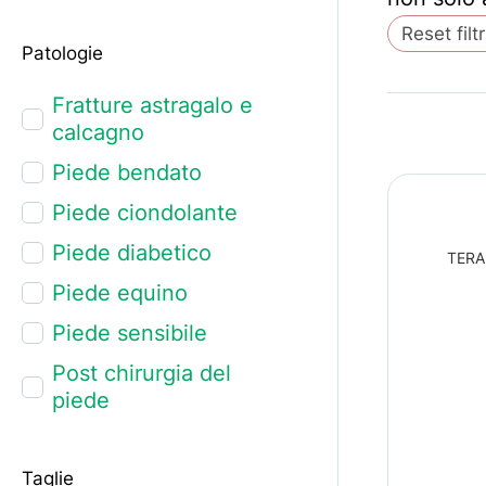
Reset filtr
Patologie
Fratture astragalo e
calcagno
Piede bendato
Piede ciondolante
Piede diabetico
TERAH
Piede equino
Piede sensibile
Post chirurgia del
piede
Ulcere al piede
Taglie