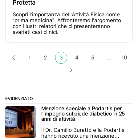
Protetta
Scopri l’importanza dell’Attività Fisica come
“prima medicina”. Affronteremo l'argomento
con illustri relatori che ci presenteranno
svariati casi clinici.
Paginazione
1
2
3
4
5
…
10
gina precedente
degli
Pagina successiva
articoli
EVIDENZIATO
Menzione speciale a Podartis per
l’impegno sul piede diabetico in 25
anni di attività
Il Dr. Camillo Buratto e la Podartis
hanno ricevuto una menzione