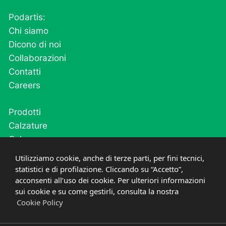
Podartis:
Chi siamo
Dicono di noi
Collaborazioni
Contatti
Careers
Prodotti
Calzature
Calze
Cutivel
Utilizziamo cookie, anche di terze parti, per fini tecnici,
Plantari
statistici e di profilazione. Cliccando su “Accetto”,
acconsenti all’uso dei cookie. Per ulteriori informazioni
Post operatorio e fase acuta
sui cookie e su come gestirli, consulta la nostra
Cookie Policy
PRIVACY
COOKIE
©
2021-2026
PODARTIS SRL UNIPERSONALE
P.IVA
03669600268
CREDITS