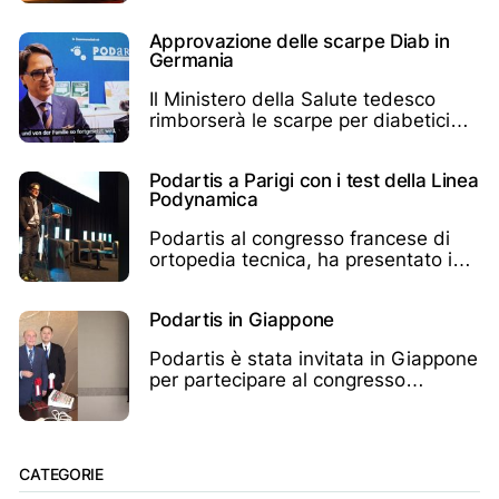
speciale pubblica
Approvazione delle scarpe Diab in
Germania
Il Ministero della Salute tedesco
rimborserà le scarpe per diabetici
Podartis in Germania
Podartis a Parigi con i test della Linea
Podynamica
Podartis al congresso francese di
ortopedia tecnica, ha presentato i
test sulla linea Podynamica
Podartis in Giappone
Podartis è stata invitata in Giappone
per partecipare al congresso
giapponese di chirurgia del piede
CATEGORIE